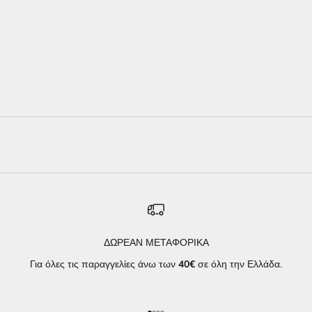
Επιλέξτε χαρακτηριστικά
ΑΡΩΜΑ ΤΥΠΟΥ YUM
PISTACHIO GELATO | 33
ΤΙΜΉ ΠΏΛΗΣΗΣ
ΑΠΌ €9,00
ΔΩΡΕΑΝ ΜΕΤΑΦΟΡΙΚΑ
Για όλες τις παραγγελίες άνω των
40€
σε όλη την Ελλάδα.