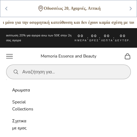
Οδυσσέως 20, Αχαρνές, Αττική
όνο για την οσφρητική κατεύθυνση και δεν έχουν καμία σχέση με τους αρ
Μετάβαση στο περιεχόμενο
εκπτωση 20% για αγορα ανω των 50€ στην 2η
00
00
00
00
:
:
:
σας αγορα
ΗΜΈΡΑ
ΏΡΕΣ
ΛΕΠΤΆ
ΔΕΥΤΕΡ.
Μενού
Καλάθι
Memoria Essence and Beauty
Αρωματα
Special
Collections
Σχετικα
με εμας