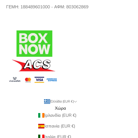
ΓΕΜΗ: 188489601000 - ΑΦΜ: 803062869
Ελλάδα (EUR €)
Χώρα
Ιρλανδία (EUR €)
Ισπανία (EUR €)
Ιταλία (EUR €)