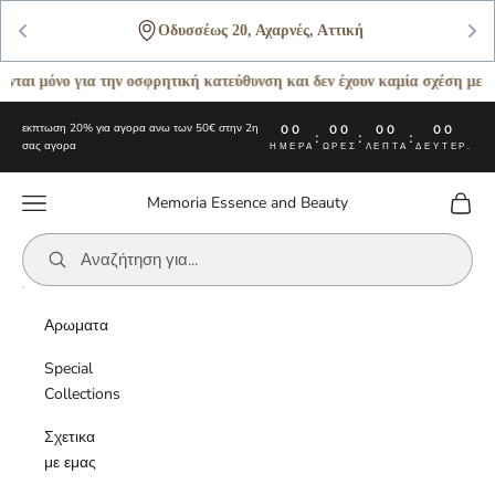
Οδυσσέως 20, Αχαρνές, Αττική
αι μόνο για την οσφρητική κατεύθυνση και δεν έχουν καμία σχέση με του
Μετάβαση στο περιεχόμενο
εκπτωση 20% για αγορα ανω των 50€ στην 2η
00
00
00
00
:
:
:
σας αγορα
ΗΜΈΡΑ
ΏΡΕΣ
ΛΕΠΤΆ
ΔΕΥΤΕΡ.
Μενού
Καλάθι
Memoria Essence and Beauty
Αρωματα
Special
Collections
Σχετικα
με εμας