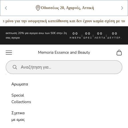
Οδυσσέως 20, Αχαρνές, Αττική
όνο για την οσφρητική κατεύθυνση και δεν έχουν καμία σχέση με τους αρ
Μετάβαση στο περιεχόμενο
εκπτωση 20% για αγορα ανω των 50€ στην 2η
00
00
00
00
:
:
:
σας αγορα
ΗΜΈΡΑ
ΏΡΕΣ
ΛΕΠΤΆ
ΔΕΥΤΕΡ.
Μενού
Καλάθι
Memoria Essence and Beauty
Αρωματα
Special
Collections
Σχετικα
με εμας