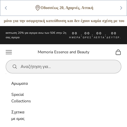
Οδυσσέως 20, Αχαρνές, Αττική
νο για την οσφρητική κατεύθυνση και δεν έχουν καμία σχέση με τους αρχ
Μετάβαση στο περιεχόμενο
εκπτωση 20% για αγορα ανω των 50€ στην 2η
00
00
00
00
:
:
:
σας αγορα
ΗΜΈΡΑ
ΏΡΕΣ
ΛΕΠΤΆ
ΔΕΥΤΕΡ.
Μενού
Καλάθι
Memoria Essence and Beauty
Αρωματα
Special
Collections
Σχετικα
με εμας