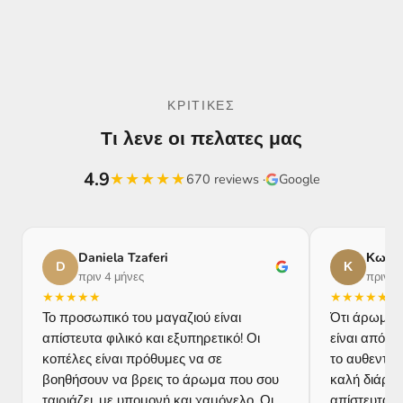
ΚΡΙΤΙΚΕΣ
Τι λενε οι πελατες μας
4.9
★
★
★
★
★
670 reviews ·
Google
Daniela Tzaferi
Κωνστ
D
Κ
πριν 4 μήνες
πριν 1
★
★
★
★
★
★
★
★
★
★
Το προσωπικό του μαγαζιού είναι
Ότι άρωμα 
απίστευτα φιλικό και εξυπηρετικό! Οι
είναι από 9
κοπέλες είναι πρόθυμες να σε
το αυθεντικ
βοηθήσουν να βρεις το άρωμα που σου
καλή διάρκε
ταιριάζει, με υπομονή και χαμόγελο. Οι
απίστευτα π