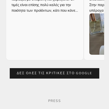
τιμές είναι επίσης πολύ καλές για την
Στην παραγ
ποιότητα των προϊόντων, κάτι που κάνει
υπέροχα δε
την επίσκεψη ακόμα πιο ευχάριστη.
ξανά. Θα το
Σίγουρα θα ξαναπάω!
ανεπιφύλακ
ΔΕΣ ΟΛΕΣ ΤΙΣ ΚΡΙΤΙΚΕΣ ΣΤΟ GOOGLE
PRESS