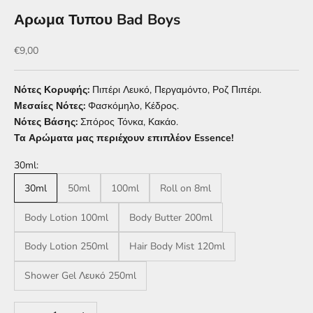
Αρωμα Τυπου Bad Boys
Τιμή πώλησης
€9,00
Νότες Κορυφής:
Πιπέρι Λευκό, Περγαμόντο, Ροζ Πιπέρι.
Μεσαίες Νότες:
Φασκόμηλο, Κέδρος.
Νότες Βάσης:
Σπόρος Τόνκα, Κακάο.
Τα Αρώματα μας περιέχουν επιπλέον Essence!
30ml:
30ml
50ml
100ml
Roll on 8ml
Body Lotion 100ml
Body Butter 200ml
Body Lotion 250ml
Hair Body Mist 120ml
Shower Gel Λευκό 250ml
Μείωση ποσότητας
Αύξηση ποσότητας