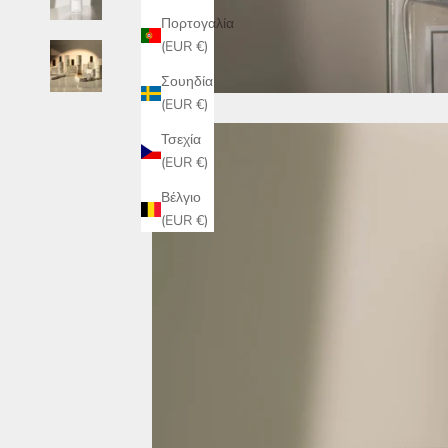
Πορτογαλία
(EUR €)
Σουηδία
(EUR €)
Τσεχία
(EUR €)
Βέλγιο
(EUR €)