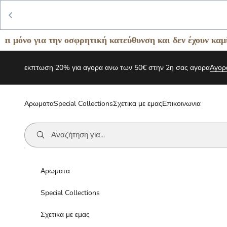
 την οσφρητική κατεύθυνση και δεν έχουν καμία σχέση με
Μετάβαση στο περιεχόμενο
εκπτωση 20% για αγορα ανω των 50€ στην 2η σας αγορα
Αγορ
Αρωματα
Special Collections
Σχετικα με εμας
Επικοινωνια
Αρωματα
Special Collections
Σχετικα με εμας