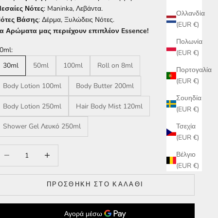
εσαίες Νότες
: Maninka, Λεβάντα.
Ολλανδία
ότες Βάσης
: Δέρμα, Ξυλώδεις Νότες.
(EUR €)
α Αρώματα μας περιέχουν επιπλέον Essence!
Πολωνία
0ml:
(EUR €)
30ml
50ml
100ml
Roll on 8ml
Πορτογαλία
(EUR €)
Body Lotion 100ml
Body Butter 200ml
Σουηδία
Body Lotion 250ml
Hair Body Mist 120ml
(EUR €)
Τσεχία
Shower Gel Λευκό 250ml
(EUR €)
είωση ποσότητας
Αύξηση ποσότητας
Βέλγιο
(EUR €)
ΠΡΟΣΘΉΚΗ ΣΤΟ ΚΑΛΆΘΙ