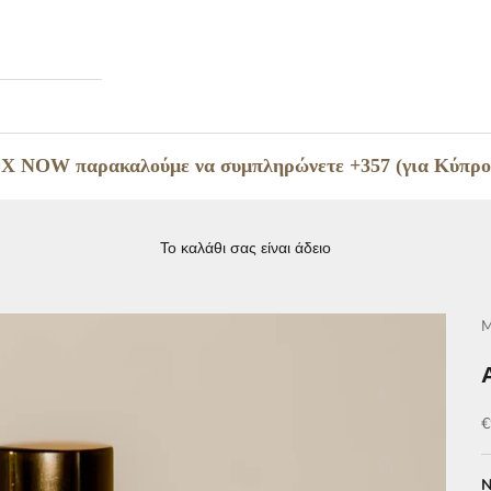
OX NOW παρακαλούμε να συμπληρώνετε +357 (για Κύπρο) 
Το καλάθι σας είναι άδειο
M
Τ
€
N