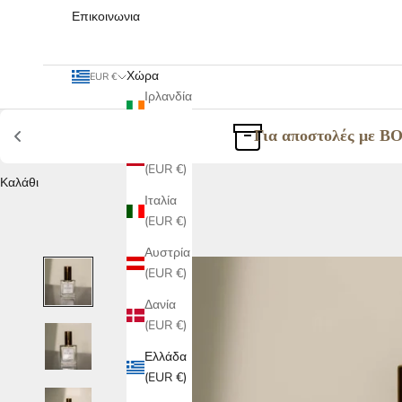
Επικοινωνια
Χώρα
EUR €
Ιρλανδία
(EUR €)
Για αποστολές με B
Ισπανία
(EUR €)
Καλάθι
Ιταλία
(EUR €)
Αυστρία
(EUR €)
Δανία
(EUR €)
Ελλάδα
(EUR €)