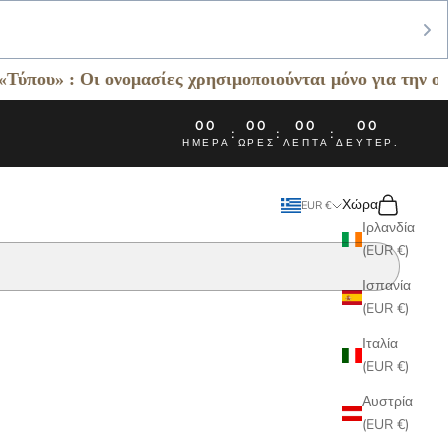
ι ονομασίες χρησιμοποιούνται μόνο για την οσφρητική κα
00
00
00
00
:
:
:
ΗΜΈΡΑ
ΏΡΕΣ
ΛΕΠΤΆ
ΔΕΥΤΕΡ.
Καλάθι
Χώρα
EUR €
Ιρλανδία
(EUR €)
Ισπανία
(EUR €)
Ιταλία
(EUR €)
Αυστρία
(EUR €)