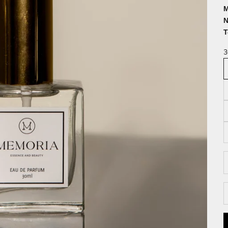
Μ
Ν
Τ
3
Μ