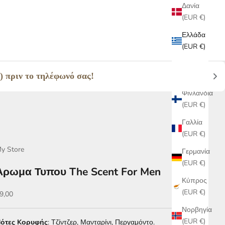
Δανία
(EUR €)
Ελλάδα
(EUR €)
Ελβετία
(EUR €)
πριν το τηλέφωνό σας! 
Φινλανδία
(EUR €)
Γαλλία
(EUR €)
y Store
Γερμανία
(EUR €)
Αρωμα Τυπου The Scent For Men
Κύπρος
(EUR €)
ιμή πώλησης
9,00
Νορβηγία
(EUR €)
ότες Kορυφής
: Τζίντζερ, Μανταρίνι, Περγαμόντο.